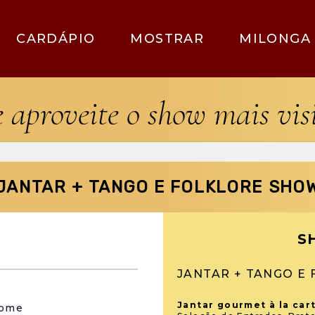
CARDÁPIO
MOSTRAR
MILONGA
e aproveite o show mais vi
JANTAR + TANGO E FOLKLORE SHO
S
JANTAR + TANGO E
Jantar gourmet à la car
nome