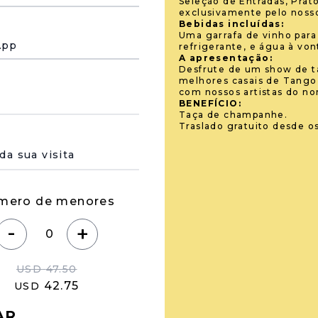
Seleção de Entradas, Prat
exclusivamente pelo noss
Bebidas incluídas:
Uma garrafa de vinho para
App
refrigerante, e água à von
A apresentação:
Desfrute de um show de t
melhores casais de Tango,
com nossos artistas do no
BENEFÍCIO:
Taça de champanhe.
Traslado gratuito desde os
 de su visita
mero de menores
-
+
USD
47.50
42.75
USD
AR