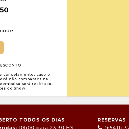
.50
 code
 DESCONTO
de cancelamento, caso o
você não compareça na
eembolso será realizado.
tes do Show.
BERTO TODOS OS DIAS
RESERVAS
endas:
10h00 para 23:30 HS
(+5411) 