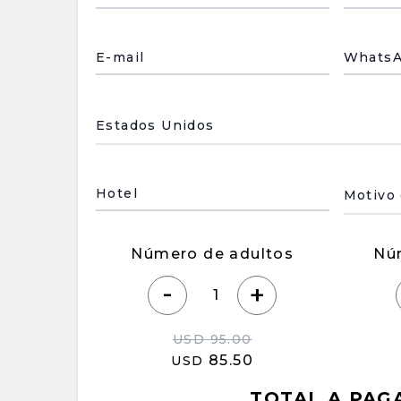
E-mail
Whats
País de residencia
Motivo
Hotel
Número de adultos
Nú
-
+
USD
95.00
85.50
USD
TOTAL A PAG