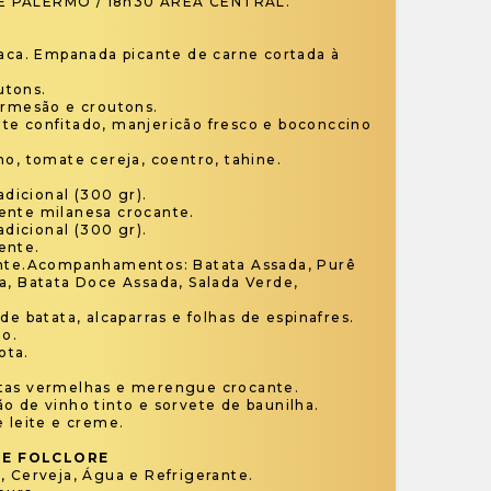
E PALERMO / 18h30 ÁREA CENTRAL.
faca. Empanada picante de carne cortada à
utons.
armesão e croutons.
te confitado, manjericão fresco e boconccino
no, tomate cereja, coentro, tahine.
adicional (300 gr).
ente milanesa crocante.
adicional (300 gr).
ente.
ante.Acompanhamentos: Batata Assada, Purê
a, Batata Doce Assada, Salada Verde,
de batata, alcaparras e folhas de espinafres.
do.
ota.
tas vermelhas e merengue crocante.
o de vinho tinto e sorvete de baunilha.
e leite e creme.
 E FOLCLORE
, Cerveja, Água e Refrigerante.