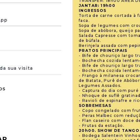
TRANSFER: 18h00 ÁREA D
JANTAR: 19h00
INGRESSOS
Torta de carne cortada à 
App
faca.
Sopa de legumes com cro
Sopa de abóbora, queijo p
Salada Capresse com toma
de búfala.
Berinjela assada com pepi
PRATOS PRINCIPAIS
- Bife de chouriço largo tr
- Bochecha cozida lentam
 de su visita
- Bife de chouriço largo tr
- Bochecha cozida lentam
- Frango à milanesa croc
de Batata, Purê de Abóbor
Legumes Assados.
os
- Captura do dia com puré 
- Nhoque de suflê gratina
- Ravioli de espinafre e ric
SOBREMESAS
- Copo congelado com fru
- Peras Malbec com reduçã
- Flan caseiro com doce d
- Frutas da estação.
20h00. SHOW DE TANGO
- Bodega Salentein Vinhos
AR