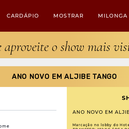
CARDÁPIO
MOSTRAR
MILONGA
e aproveite o show mais vi
ANO NOVO EM ALJIBE TANGO
S
ANO NOVO EM ALJI
Marcação no lobby do Hote
nome