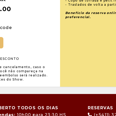
- Copo de torrada e petit f
- Traslados de volta a part
.00
Benefício da reserva onli
preferencial.
 code
 DESCONTO
de cancelamento, caso o
você não compareça na
eembolso será realizado.
tes do Show.
BERTO TODOS OS DIAS
RESERVAS
endas:
10h00 para 23:30 HS
(+5411) 