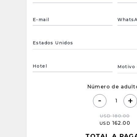
E-mail
Whats
País de residencia
Motivo
Hotel
Número de adult
-
+
USD
180.00
162.00
USD
TOTAL A PAG