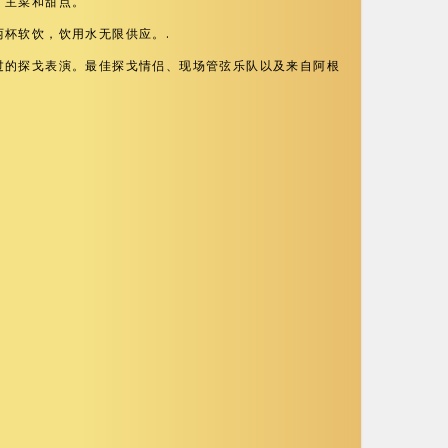
、主菜和甜点。
两杯软饮，饮用水无限供应。.
过的探戈表演。最佳探戈情侣、现场管弦乐队以及来自阿根
。