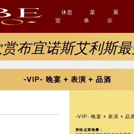
休息
菜
展
室
单
示
欣赏布宜诺斯艾利斯最
-VIP- 晚宴 + 表演 + 品酒
-VIP- 晚宴 + 表演 + 品
美味点菜晚餐：