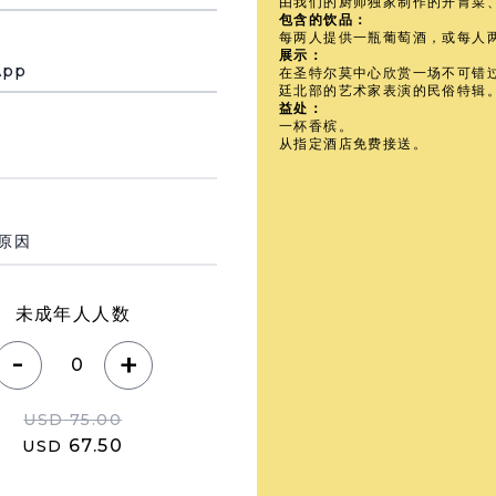
由我们的厨师独家制作的开胃菜
包含的饮品：
每两人提供一瓶葡萄酒，或每人
展示：
App
在圣特尔莫中心欣赏一场不可错
廷北部的艺术家表演的民俗特辑
益处：
一杯香槟。
从指定酒店免费接送。
 de su visita
未成年人人数
-
+
USD
75.00
67.50
USD